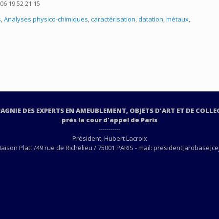
06 19 52 21 15
s
,
Analyses physico-chimiques
,
caractérisation
,
datation
,
métaux
,
GNIE DES EXPERTS EN AMEUBLEMENT, OBJETS D'ART ET DE COLL
près la cour d'appel de Paris
-----------
Président, Hubert Lacroix
ison Platt /49 rue de Richelieu / 75001 PARIS - mail: president[arobase]ce