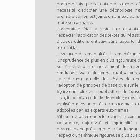
première fois que l’attention des experts é
nécessité d’adopter une déontologie ri
première édition est jointe en annexe dans s
toute son actualité.
L’orientation était à juste titre essent
respecter l’application des textes qui régissa
D’autres éditions ont suivi sans apporter
texte initial.
L’évolution des mentalités, les modificat
jurisprudence de plus en plus rigoureuse 
sur l’indépendance, notamment des interv
rendu nécessaire plusieurs actualisations 
La rédaction actuelle des règles de déo
l’adoption de principes de base que sur le
figure dans plusieurs publications du Consei
Il s’agit non d’un code de déontologie des e
avalisé par les autorités de justice mais 
adoptées par les experts eux-mêmes.
S’il faut rappeler que « le technicien comm
conscience, objectivité et impartialité 
néanmoins de préciser que le fondement d
respect d’une éthique rigoureuse plus que d