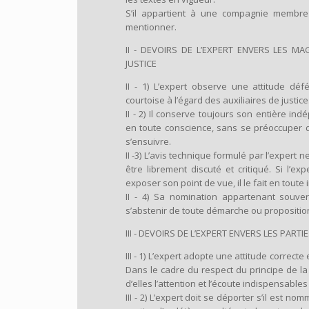
S’il appartient à une compagnie membre d
mentionner.
II - DEVOIRS DE L’EXPERT ENVERS LES MA
JUSTICE
II - 1) L’expert observe une attitude déf
courtoise à l’égard des auxiliaires de justice
II - 2) Il conserve toujours son entière i
en toute conscience, sans se préoccuper d
s’ensuivre.
II -3) L’avis technique formulé par l’expert n
être librement discuté et critiqué. Si l’exp
exposer son point de vue, il le fait en tout
II - 4) Sa nomination appartenant souver
s’abstenir de toute démarche ou propositio
III - DEVOIRS DE L’EXPERT ENVERS LES PARTI
III - 1) L’expert adopte une attitude correcte
Dans le cadre du respect du principe de la 
d’elles l’attention et l’écoute indispensable
III - 2) L’expert doit se déporter s’il est n