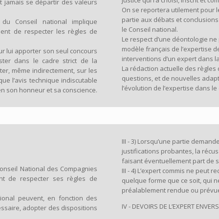
justice qui l’a choisi, inscrit et co
oit jamais se départir des valeurs
On se reportera utilement pour l
partie aux débats et conclusions
u Conseil national implique
le Conseil national.
ent de respecter les règles de
Le respect d’une déontologie ne 
modèle français de l’expertise de 
ur lui apporter son seul concours
interventions d’un expert dans la 
ster dans le cadre strict de la
La rédaction actuelle des règles
éter, même indirectement, sur les
questions, et de nouvelles adap
 que l’avis technique indiscutable
l’évolution de l’expertise dans l
 en son honneur et sa conscience.
III - 3) Lorsqu’une partie demand
justifications probantes, la récusa
faisant éventuellement part de 
onseil National des Compagnies
III - 4) L’expert commis ne peut
ent de respecter ses règles de
quelque forme que ce soit, qui n
préalablement rendue ou prévue
onal peuvent, en fonction des
IV - DEVOIRS DE L’EXPERT ENVE
cessaire, adopter des dispositions