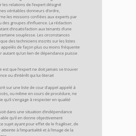
r les relations de l’expert désigné
mes véritables donneurs d’ordre,
rne les missions confiées aux experts par
des groupes d’influence. La rédaction
utant d’insatisfaction aux tenants d’une
certaine souplesse. Les circonstances
que des techniciens inscrits sur les listes
 appelés de façon plus ou moins fréquente
r autant qu’un lien de dépendance puisse
 est que l’expert ne doit jamais se trouver
nce ou d’intérêt qui lui ôterait
.
rit sur une liste de cour d’appel appelé à
procès, ou même en cours de procédure, ne
ie qu’il s’engage à respecter en qualité
é soit dans une situation d’indépendance
nsable qu’il en donne objectivement
e sujet ayant pour effet de le fragiliser, de
tteinte à l’impartialité et à l’image de la