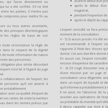
avant le début d’un pr
es, qui fasse directement ou
après le début d’un
ui lui a été confiée. S’il ne doit
magistrat,
ntre les parties, il n’entre pas
pendant l’expertise de 
de compromis pour mettre fin au
après le dépôt du rapp
teurs ou tous autres assistants,
L’expert consulté se fera précise
mble des principes déontologiques
moment de la consultation.
sont les règles de base de son
V - 5) Si aucun procès n’a été e
est recommandé à l’expert co
en toute circonstance la règle de
rapporte à l’état des choses qu’
rve dans le respect de la dignité
donne. Cet avis doit être donné en
état de toute information de nature
En aucun cas, l’expert consulté
e privée des personnes.
mission d’expertise de caractère
 obligation plus stricte découlant
V - 6) S’il s’agit d’assister un
expert n’est lié à l’égard du juge
d’une mission par un juge et 
el.
consultation sera diligentée av
s collaborateurs de l’expert, les
dans un esprit de loyauté et de 
oute personne qu’il est amené à
qu’il informera préalablement à 
rmer préalablement.
Il ne peut, en l’absence de la 
relation avec sa qualité d’expert de
assister aux opérations de l’exp
e et ses cartes de visite la mention
au préalable du mandat qu’il déti
bleau dans les termes prévus par
Il devra rappeler par écrit à 