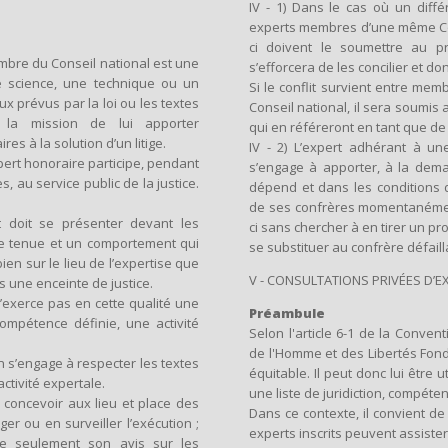
IV - 1) Dans le cas où un diff
experts membres d’une même Com
ci doivent le soumettre au p
mbre du Conseil national est une
s’efforcera de les concilier et don
 science, une technique ou un
Si le conflit survient entre mem
ux prévus par la loi ou les textes
Conseil national, il sera soumi
 la mission de lui apporter
qui en référeront en tant que de
s à la solution d’un litige.
IV - 2) L’expert adhérant à u
’expert honoraire participe, pendant
s’engage à apporter, à la dem
s, au service public de la justice.
dépend et dans les conditions dé
de ses confrères momentanémen
et doit se présenter devant les
ci sans chercher à en tirer un pro
une tenue et un comportement qui
se substituer au confrère défail
en sur le lieu de l’expertise que
V - CONSULTATIONS PRIVÉES D’EX
s une enceinte de justice.
le n’exerce pas en cette qualité une
Préambule
ompétence définie, une activité
Selon l'article 6-1 de la Conv
de l'Homme et des Libertés Fond
n s’engage à respecter les textes
équitable. Il peut donc lui être u
ctivité expertale.
une liste de juridiction, compét
s concevoir aux lieu et place des
Dans ce contexte, il convient de
ger ou en surveiller l’exécution ;
experts inscrits peuvent assiste
ne seulement son avis sur les