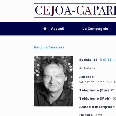
Accueil
La Compagnie
Retour à l'annuaire
Spécialité
B-03.11 L
Archèterie
Adresse
54, rue de Rome // 750
Téléphone (Bur)
01 
Téléphone (Mob)
06
Année d'inscription
Qualité
Actif