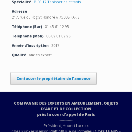
Spécialité
B-03.17 Tapisseries et tapis
Adresse
217, rue du Fbg St Honoré // 75008 PARIS
Téléphone (Bur)
01 45 61 12 95
Téléphone (Mob)
06 09 01 09 98
Année d'inscription
2017
Qualité
Ancien expert
Contacter le propriétaire de l'annonce
COMPAGNIE DES EXPERTS EN AMEUBLEMENT, OBJETS
D'ART ET DE COLLECTION
près la cour d'appel de Paris
-----------
Président, Hubert Lacroix
Chez Kunker Maison Platt /49 rue de Richelieu / 75001 PARIS -