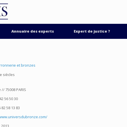
Annuaire des experts
Expert de justice ?
erronnerie et bronzes
e siècles
 // 75008 PARIS
42 56 50 30
 82 58 13 83
/www.universdubronze.com/
2013